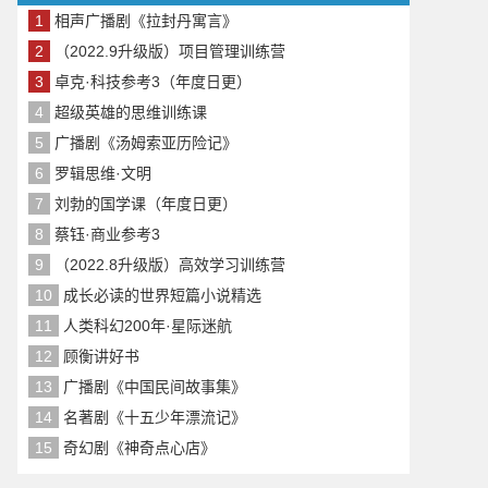
1
相声广播剧《拉封丹寓言》
2
（2022.9升级版）项目管理训练营
3
卓克·科技参考3（年度日更）
4
超级英雄的思维训练课
5
广播剧《汤姆索亚历险记》
6
罗辑思维·文明
7
刘勃的国学课（年度日更）
8
蔡钰·商业参考3
9
（2022.8升级版）高效学习训练营
10
成长必读的世界短篇小说精选
11
人类科幻200年·星际迷航
12
顾衡讲好书
13
广播剧《中国民间故事集》
14
名著剧《十五少年漂流记》
15
奇幻剧《神奇点心店》