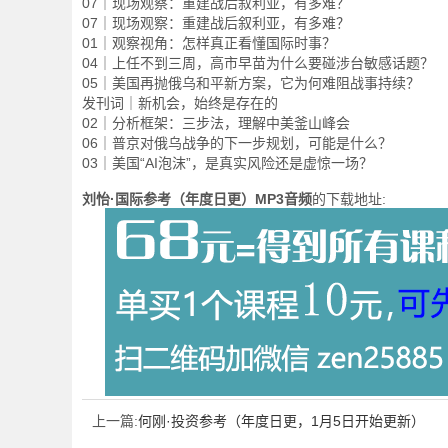
07｜现场观察：重建战后叙利亚，有多难？
07｜现场观察：重建战后叙利亚，有多难？
01｜观察视角：怎样真正看懂国际时事？
04｜上任不到三周，高市早苗为什么要碰涉台敏感话题？
05｜美国再抛俄乌和平新方案，它为何难阻战事持续？
发刊词｜新机会，始终是存在的
02｜分析框架：三步法，理解中美釜山峰会
06｜普京对俄乌战争的下一步规划，可能是什么？
03｜美国“AI泡沫”，是真实风险还是虚惊一场？
刘怡·国际参考（年度日更）MP3音频
的下载地址:
上一篇:
何刚·投资参考（年度日更，1月5日开始更新）