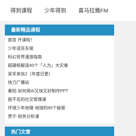
得到课程
少年得到
喜马拉雅FM
最新精品课程
故宫 开课啦！
少年读苏东坡
科幻世界漫游指南
超硬核解读40个「人为」大灾难
吴军来信2（年度日更）
快刀广播站
秦阳·如何用AI又快又好制作PPT
脱不花的社交管理课
环球少年地理·地球的80个秘密
贾宁·财务分析课
热门文章